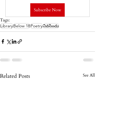
Subscribe Now
Tags:
Library
Below 18
Poetry
నివసించు
Related Posts
See All