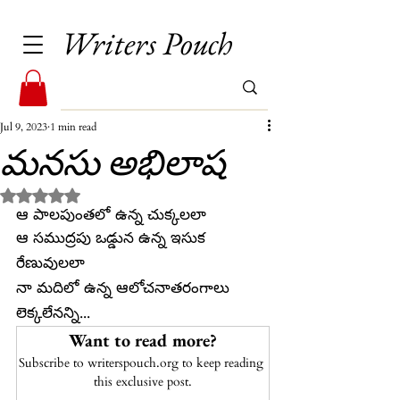
Writers Pouch
Jul 9, 2023
1 min read
మనసు అభిలాష
Rated NaN out of 5 stars.
ఆ పాలపుంతలో ఉన్న చుక్కలలా
ఆ సముద్రపు ఒడ్డున ఉన్న ఇసుక 
రేణువులలా
నా మదిలో ఉన్న ఆలోచనాతరంగాలు 
లెక్కలేనన్ని...
Want to read more?
Subscribe to writerspouch.org to keep reading 
this exclusive post.