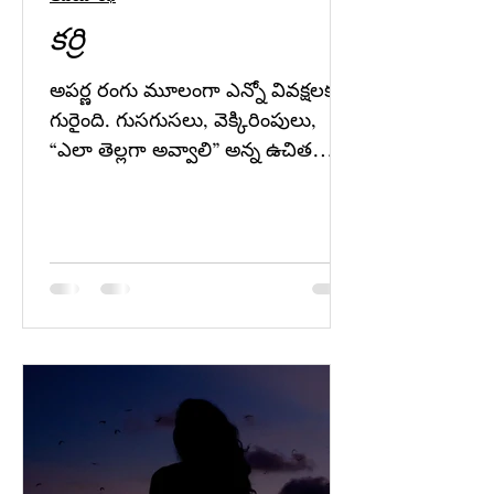
కర్రి
అపర్ణ రంగు మూలంగా ఎన్నో వివక్షలకు
గురైంది. గుసగుసలు, వెక్కిరింపులు,
“ఎలా తెల్లగా అవ్వాలి” అన్న ఉచిత
సలహాలు, తక్కువ చేసి మాట్లాడే తోటి
వారు, అన్నింటిని తాను సహించింది.
“సమాజం ఇలాగే ఉంటుంది” అని
సర్దుకుపోయింది. కానీ ఒక రోజు…
పరులు మాత్రమే కాదు, తనకు అత్యంత
చేరువైన వారు కూడా అదే దృష్టితో
ఉన్నారని తెలిసినప్పుడు, అపర్ణ ఎలా
స్పందించింది? ఆ సంఘటనని తను ఏ
రకంగా స్వీకరించింది?